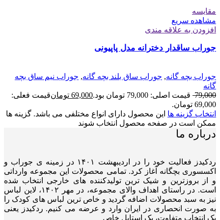
مقایسه
مشاهده سریع
افزودن به علاقه مندی
جوراب ساقدار دخترانه مدل پاپیونی
جوراب بچه گانه
,
جوراب ساق بلند بچه گانه
,
جوراب نیم ساق بچه
گانه
79,000
قیمت اصلی: 79,000 تومان بود.
69,000
تومان
قیمت فعلی:
69,000 تومان.
انتخاب گزینه ها
این محصول دارای انواع مختلفی می باشد. گزینه ها
ممکن است در صفحه محصول انتخاب شوند
درباره ما
ردکیدز فعالیت خود را در اردیبهشت ۱۴۰۱ در زمینه ی جوراب و
اکسسوری بچگانه آغاز کرد. تمامی محصولات این مجموعه وارداتی
و از بروزترین و شیک ترین تولیدکننده های خارجی انتخاب شده
است. در راستای اهداف والای مجموعه، در مهر ۱۴۰۲، لاین لباس
نیز به سبد محصولات اضافه گردید و خاص ترین لباس های کودک را
به صورت انحصاری در ایران وارد و عرضه می کنیم. ردکیدز یعنی
یک انتخاب متفاوت، یک استایل خاص