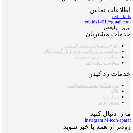
اطلاعات تماس
red__kids
redkids1401@gmail.com
تبریز - ولیعصر
خدمات مشتریان
پاسخ به سوالات متداول شما
سیاست بازپرداخت وجه و بازگشت کالا
سیاست حریم خصوصی
قوانین و مقررات
خدمات رد کیدز
فروشگاه ( همه محصولات )
بلاگ
درباره ما
تماس با ما
ما را دنبال کنید
Instagram
M-icon-aparat
زودتر از همه با خبر شوید