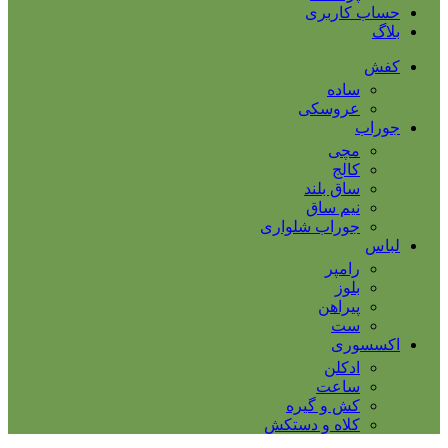
حساب کاربری
بلاگ
کفش
ساده
عروسکی
جوراب
مچی
کالج
ساق بلند
نیم ساق
جوراب شلواری
لباس
رامپر
بلوز
پیراهن
ست
اکسسوری
ادکلن
ساعت
کش و گیره
کلاه و دستکش