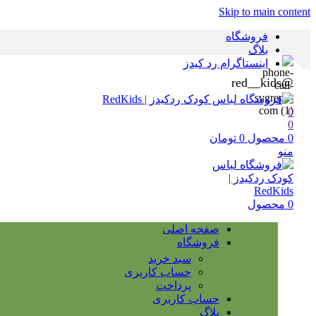
Skip to main content
فروشگاه
بلاگ
اینستاگرام رد کیدز
@red__kids
0
0
0
محصول
0
تومان
منو
0
محصول
صفحه اصلی
فروشگاه
سبد خرید
حساب کاربری
پرداخت
حساب کاربری
بلاگ