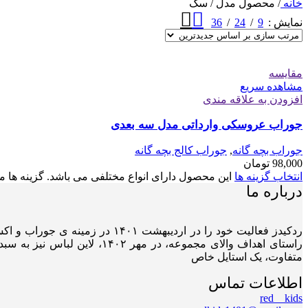
خانه
/
محصول مدل
/
سگ
36
24
9
نمایش
مقایسه
مشاهده سریع
افزودن به علاقه مندی
جوراب عروسکی وارداتی مدل سه بعدی
جوراب بچه گانه
,
جوراب کالج بچه گانه
98,000
تومان
انتخاب گزینه ها
این محصول دارای انواع مختلفی می باشد. گزینه ه
درباره ما
ردکیدز فعالیت خود را در اردیب
راستای اهداف والای مجموعه،
متفاوت، یک استایل خاص
اطلاعات تماس
red__kids