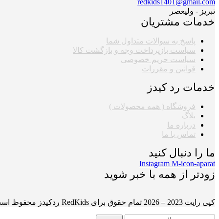
redkids1401@gmail.com
تبریز - ولیعصر
خدمات مشتریان
پاسخ به سوالات متداول شما
سیاست بازپرداخت وجه و بازگشت کالا
سیاست حریم خصوصی
قوانین و مقررات
خدمات رد کیدز
فروشگاه ( همه محصولات )
بلاگ
درباره ما
تماس با ما
ما را دنبال کنید
Instagram
M-icon-aparat
زودتر از همه با خبر شوید
کپی رایت 2023 – 2026 تمام حقوق برای RedKids ردکیدز محفوظ است.