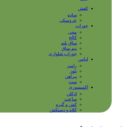
کفش
ساده
عروسکی
جوراب
مچی
کالج
ساق بلند
نیم ساق
جوراب شلواری
لباس
رامپر
بلوز
پیراهن
ست
اکسسوری
ادکلن
ساعت
کش و گیره
کلاه و دستکش