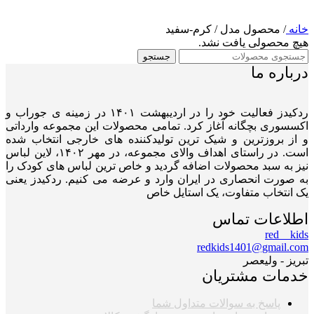
خانه
/
محصول مدل
/
کرم-سفید
هیچ محصولی یافت نشد.
جستجو
درباره ما
ردکیدز فعالیت خود را در اردیبهشت ۱۴۰۱ در زمینه ی جوراب و
اکسسوری بچگانه آغاز کرد. تمامی محصولات این مجموعه وارداتی
و از بروزترین و شیک ترین تولیدکننده های خارجی انتخاب شده
است. در راستای اهداف والای مجموعه، در مهر ۱۴۰۲، لاین لباس
نیز به سبد محصولات اضافه گردید و خاص ترین لباس های کودک را
به صورت انحصاری در ایران وارد و عرضه می کنیم. ردکیدز یعنی
یک انتخاب متفاوت، یک استایل خاص
اطلاعات تماس
red__kids
redkids1401@gmail.com
تبریز - ولیعصر
خدمات مشتریان
پاسخ به سوالات متداول شما