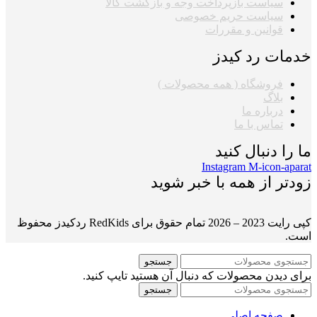
سیاست بازپرداخت وجه و بازگشت کالا
سیاست حریم خصوصی
قوانین و مقررات
خدمات رد کیدز
فروشگاه ( همه محصولات )
بلاگ
درباره ما
تماس با ما
ما را دنبال کنید
Instagram
M-icon-aparat
زودتر از همه با خبر شوید
کپی رایت 2023 – 2026 تمام حقوق برای RedKids ردکیدز محفوظ
است.
جستجو
برای دیدن محصولات که دنبال آن هستید تایپ کنید.
جستجو
صفحه اصلی