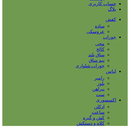
حساب کاربری
بلاگ
کفش
ساده
عروسکی
جوراب
مچی
کالج
ساق بلند
نیم ساق
جوراب شلواری
لباس
رامپر
بلوز
پیراهن
ست
اکسسوری
ادکلن
ساعت
کش و گیره
کلاه و دستکش