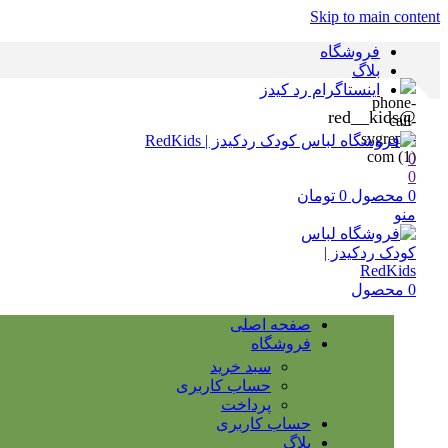
Skip to main content
فروشگاه
بلاگ
اینستاگرام رد کیدز
@red__kids
0
0
0
محصول
0
تومان
منو
0
محصول
صفحه اصلی
فروشگاه
سبد خرید
حساب کاربری
پرداخت
حساب کاربری
بلاگ