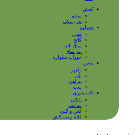
کفش
ساده
عروسکی
جوراب
مچی
کالج
ساق بلند
نیم ساق
جوراب شلواری
لباس
رامپر
بلوز
پیراهن
ست
اکسسوری
ادکلن
ساعت
کش و گیره
کلاه و دستکش