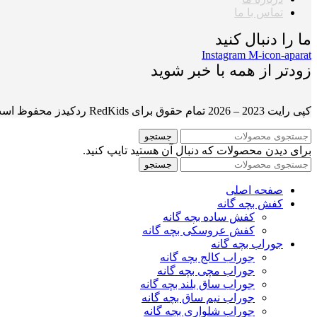
تماس با ما
ما را دنبال کنید
Instagram
M-icon-aparat
زودتر از همه با خبر شوید
کپی رایت 2023 – 2026 تمام حقوق برای RedKids ردکیدز محفوظ است.
جستجو
برای دیدن محصولات که دنبال آن هستید تایپ کنید.
جستجو
صفحه اصلی
کفش بچه گانه
کفش ساده بچه گانه
کفش عروسکی بچه گانه
جوراب بچه گانه
جوراب کالج بچه گانه
جوراب مچی بچه گانه
جوراب ساق بلند بچه گانه
جوراب نیم ساق بچه گانه
جوراب شلواری بچه گانه