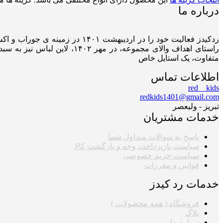
درباره ما
ردکیدز فعالیت خود را در اردیب
راستای اهداف والای مجموعه،
متفاوت، یک استایل خاص
اطلاعات تماس
red__kids
redkids1401@gmail.com
تبریز - ولیعصر
خدمات مشتریان
پاسخ به سوالات متداول شما
سیاست بازپرداخت وجه و بازگشت کالا
سیاست حریم خصوصی
قوانین و مقررات
خدمات رد کیدز
فروشگاه ( همه محصولات )
بلاگ
درباره ما