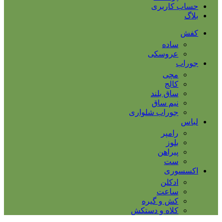
حساب کاربری
بلاگ
کفش
ساده
عروسکی
جوراب
مچی
کالج
ساق بلند
نیم ساق
جوراب شلواری
لباس
رامپر
بلوز
پیراهن
ست
اکسسوری
ادکلن
ساعت
کش و گیره
کلاه و دستکش