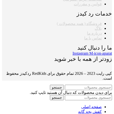
قوانین و مقررات
خدمات رد کیدز
فروشگاه ( همه محصولات )
بلاگ
درباره ما
تماس با ما
ما را دنبال کنید
Instagram
M-icon-aparat
زودتر از همه با خبر شوید
کپی رایت 2023 – 2026 تمام حقوق برای RedKids ردکیدز محفوظ
است.
جستجو
برای دیدن محصولات که دنبال آن هستید تایپ کنید.
جستجو
صفحه اصلی
کفش بچه گانه