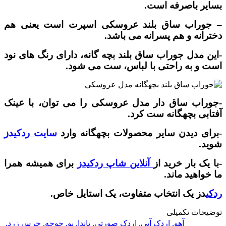
بسایر باصرفه است.
– جوراب ساق بلند عروسکی اسپرت است یعنی هم
دخترانه و هم پسرانه می باشد.
-این مدل جوراب ساق بلند بچه گانه، دارای رنگ های نود
است و به راحتی با لباس، ست می شود.
-جوراب ساق دار مدل عروسکی را می توان، با عینک
آفتابی بچهگانه ست کرد.
-برای دیدن سایر محصولات بچهگانه وارد
سایت ردکیدز
شوید.
-با یک بار خرید از
آنلاین شاپ ردکیدز
برای همیشه همرا
ما خواهید ماند.
ردکی
دز یک انتخاب متفاوت، یک استایل خاص.
توضیحات تکمیلی
آهو
,
اردک آبی
,
اردک صورتی
,
پاندا
,
پو
,
جوجه
,
خرس زرد
,