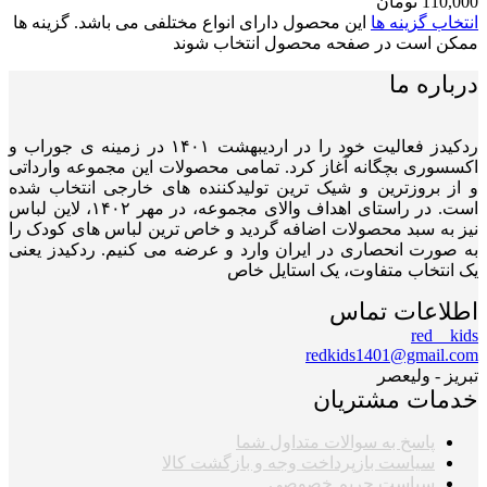
110,000
تومان
انتخاب گزینه ها
این محصول دارای انواع مختلفی می باشد. گزینه ها
ممکن است در صفحه محصول انتخاب شوند
درباره ما
ردکیدز فعالیت خود را در اردیبهشت ۱۴۰۱ در زمینه ی جوراب و
اکسسوری بچگانه آغاز کرد. تمامی محصولات این مجموعه وارداتی
و از بروزترین و شیک ترین تولیدکننده های خارجی انتخاب شده
است. در راستای اهداف والای مجموعه، در مهر ۱۴۰۲، لاین لباس
نیز به سبد محصولات اضافه گردید و خاص ترین لباس های کودک را
به صورت انحصاری در ایران وارد و عرضه می کنیم. ردکیدز یعنی
یک انتخاب متفاوت، یک استایل خاص
اطلاعات تماس
red__kids
redkids1401@gmail.com
تبریز - ولیعصر
خدمات مشتریان
پاسخ به سوالات متداول شما
سیاست بازپرداخت وجه و بازگشت کالا
سیاست حریم خصوصی