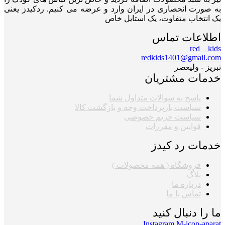
به صورت انحصاری در ایران وارد و عرضه می کنیم. ردکیدز یعنی
یک انتخاب متفاوت، یک استایل خاص
اطلاعات تماس
red__kids
redkids1401@gmail.com
تبریز - ولیعصر
خدمات مشتریان
پاسخ به سوالات متداول شما
سیاست بازپرداخت وجه و بازگشت کالا
سیاست حریم خصوصی
قوانین و مقررات
خدمات رد کیدز
فروشگاه ( همه محصولات )
بلاگ
درباره ما
تماس با ما
ما را دنبال کنید
Instagram
M-icon-aparat