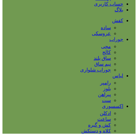
حساب کاربری
بلاگ
کفش
ساده
عروسکی
جوراب
مچی
کالج
ساق بلند
نیم ساق
جوراب شلواری
لباس
رامپر
بلوز
پیراهن
ست
اکسسوری
ادکلن
ساعت
کش و گیره
کلاه و دستکش