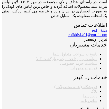
است. در راستای اهداف والای مجموعه، در مهر ۱۴۰۲، لاین لباس
نیز به سبد محصولات اضافه گردید و خاص ترین لباس های کودک را
به صورت انحصاری در ایران وارد و عرضه می کنیم. ردکیدز یعنی
یک انتخاب متفاوت، یک استایل خاص
اطلاعات تماس
red__kids
redkids1401@gmail.com
تبریز - ولیعصر
خدمات مشتریان
پاسخ به سوالات متداول شما
سیاست بازپرداخت وجه و بازگشت کالا
سیاست حریم خصوصی
قوانین و مقررات
خدمات رد کیدز
فروشگاه ( همه محصولات )
بلاگ
درباره ما
تماس با ما