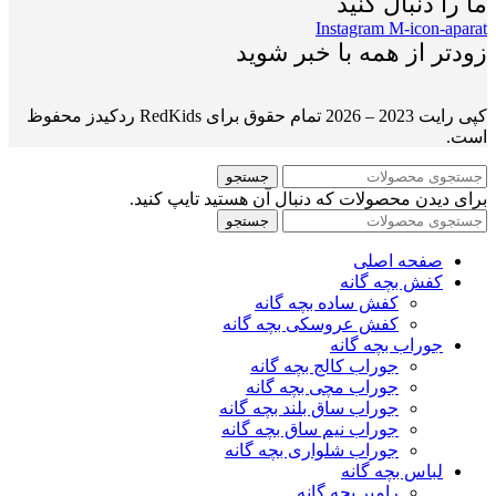
ما را دنبال کنید
Instagram
M-icon-aparat
زودتر از همه با خبر شوید
کپی رایت 2023 – 2026 تمام حقوق برای RedKids ردکیدز محفوظ
است.
جستجو
برای دیدن محصولات که دنبال آن هستید تایپ کنید.
جستجو
صفحه اصلی
کفش بچه گانه
کفش ساده بچه گانه
کفش عروسکی بچه گانه
جوراب بچه گانه
جوراب کالج بچه گانه
جوراب مچی بچه گانه
جوراب ساق بلند بچه گانه
جوراب نیم ساق بچه گانه
جوراب شلواری بچه گانه
لباس بچه گانه
رامپر بچه گانه