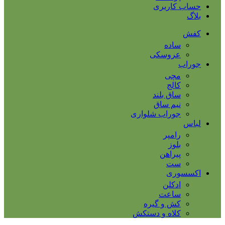
حساب کاربری
بلاگ
کفش
ساده
عروسکی
جوراب
مچی
کالج
ساق بلند
نیم ساق
جوراب شلواری
لباس
رامپر
بلوز
پیراهن
ست
اکسسوری
ادکلن
ساعت
کش و گیره
کلاه و دستکش