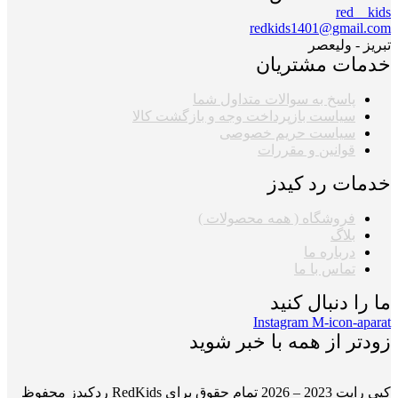
red__kids
redkids1401@gmail.com
تبریز - ولیعصر
خدمات مشتریان
پاسخ به سوالات متداول شما
سیاست بازپرداخت وجه و بازگشت کالا
سیاست حریم خصوصی
قوانین و مقررات
خدمات رد کیدز
فروشگاه ( همه محصولات )
بلاگ
درباره ما
تماس با ما
ما را دنبال کنید
Instagram
M-icon-aparat
زودتر از همه با خبر شوید
کپی رایت 2023 – 2026 تمام حقوق برای RedKids ردکیدز محفوظ