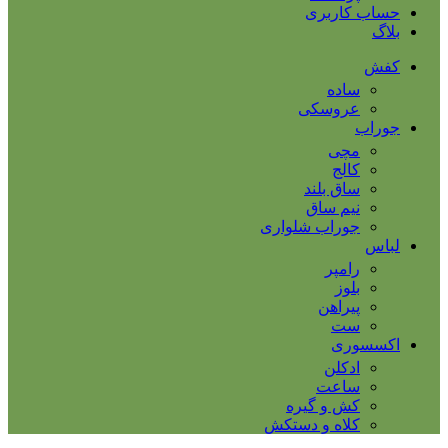
حساب کاربری
بلاگ
کفش
ساده
عروسکی
جوراب
مچی
کالج
ساق بلند
نیم ساق
جوراب شلواری
لباس
رامپر
بلوز
پیراهن
ست
اکسسوری
ادکلن
ساعت
کش و گیره
کلاه و دستکش