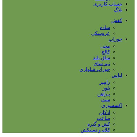
حساب کاربری
بلاگ
کفش
ساده
عروسکی
جوراب
مچی
کالج
ساق بلند
نیم ساق
جوراب شلواری
لباس
رامپر
بلوز
پیراهن
ست
اکسسوری
ادکلن
ساعت
کش و گیره
کلاه و دستکش