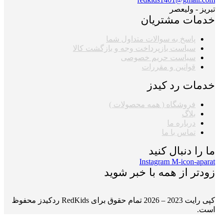
تبریز - ولیعصر
خدمات مشتریان
پاسخ به سوالات متداول شما
سیاست بازپرداخت وجه و بازگشت کالا
سیاست حریم خصوصی
قوانین و مقررات
خدمات رد کیدز
فروشگاه ( همه محصولات )
بلاگ
درباره ما
تماس با ما
ما را دنبال کنید
Instagram
M-icon-aparat
زودتر از همه با خبر شوید
کپی رایت 2023 – 2026 تمام حقوق برای RedKids ردکیدز محفوظ
است.