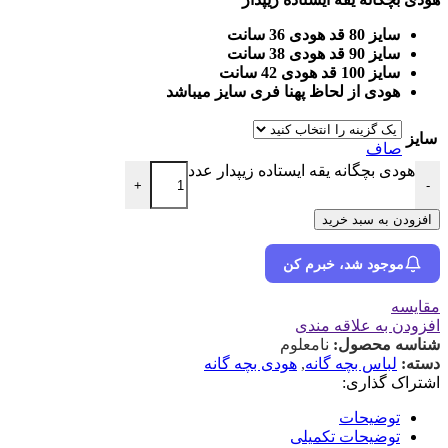
سایز 80 قد هودی 36 سانت
سایز 90 قد هودی 38 سانت
سایز 100 قد هودی 42 سانت
هودی از لحاظ پهنا فری سایز میباشد
سایز
صاف
هودی بچگانه یقه ایستاده زیپدار عدد
+
-
افزودن به سبد خرید
موجود شد، خبرم کن
مقایسه
افزودن به علاقه مندی
شناسه محصول:
نامعلوم
دسته:
لباس بچه گانه
,
هودی بچه گانه
اشتراک گذاری:
توضیحات
توضیحات تکمیلی