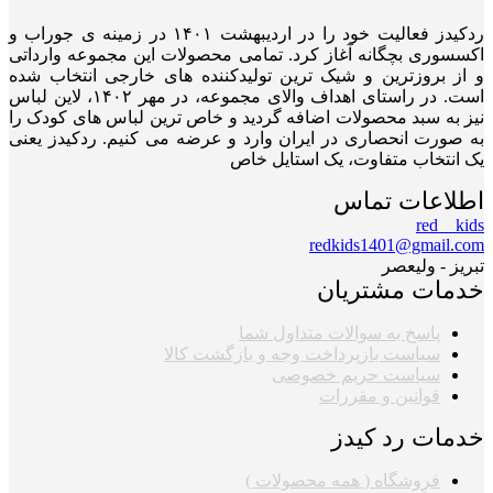
ردکیدز فعالیت خود را در اردیبهشت ۱۴۰۱ در زمینه ی جوراب و
اکسسوری بچگانه آغاز کرد. تمامی محصولات این مجموعه وارداتی
و از بروزترین و شیک ترین تولیدکننده های خارجی انتخاب شده
است. در راستای اهداف والای مجموعه، در مهر ۱۴۰۲، لاین لباس
نیز به سبد محصولات اضافه گردید و خاص ترین لباس های کودک را
به صورت انحصاری در ایران وارد و عرضه می کنیم. ردکیدز یعنی
یک انتخاب متفاوت، یک استایل خاص
اطلاعات تماس
red__kids
redkids1401@gmail.com
تبریز - ولیعصر
خدمات مشتریان
پاسخ به سوالات متداول شما
سیاست بازپرداخت وجه و بازگشت کالا
سیاست حریم خصوصی
قوانین و مقررات
خدمات رد کیدز
فروشگاه ( همه محصولات )