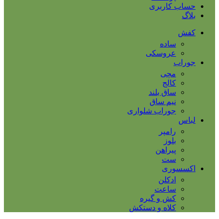
حساب کاربری
بلاگ
کفش
ساده
عروسکی
جوراب
مچی
کالج
ساق بلند
نیم ساق
جوراب شلواری
لباس
رامپر
بلوز
پیراهن
ست
اکسسوری
ادکلن
ساعت
کش و گیره
کلاه و دستکش