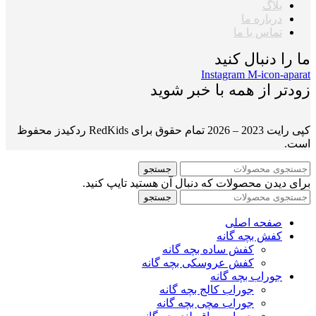
بلاگ
درباره ما
تماس با ما
ما را دنبال کنید
Instagram
M-icon-aparat
زودتر از همه با خبر شوید
کپی رایت 2023 – 2026 تمام حقوق برای RedKids ردکیدز محفوظ
است.
جستجو
برای دیدن محصولات که دنبال آن هستید تایپ کنید.
جستجو
صفحه اصلی
کفش بچه گانه
کفش ساده بچه گانه
کفش عروسکی بچه گانه
جوراب بچه گانه
جوراب کالج بچه گانه
جوراب مچی بچه گانه