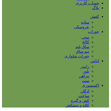
حساب کاربری
بلاگ
کفش
ساده
عروسکی
جوراب
مچی
کالج
ساق بلند
نیم ساق
جوراب شلواری
لباس
رامپر
بلوز
پیراهن
ست
اکسسوری
ادکلن
ساعت
کش و گیره
کلاه و دستکش