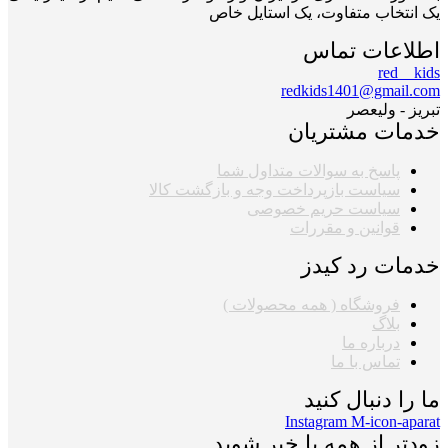
یک انتخاب متفاوت، یک استایل خاص
اطلاعات تماس
red__kids
redkids1401@gmail.com
تبریز - ولیعصر
خدمات مشتریان
پاسخ به سوالات متداول شما
سیاست بازپرداخت وجه و بازگشت کالا
سیاست حریم خصوصی
قوانین و مقررات
خدمات رد کیدز
فروشگاه ( همه محصولات )
بلاگ
درباره ما
تماس با ما
ما را دنبال کنید
Instagram
M-icon-aparat
زودتر از همه با خبر شوید