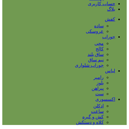
حساب کاربری
بلاگ
کفش
ساده
عروسکی
جوراب
مچی
کالج
ساق بلند
نیم ساق
جوراب شلواری
لباس
رامپر
بلوز
پیراهن
ست
اکسسوری
ادکلن
ساعت
کش و گیره
کلاه و دستکش