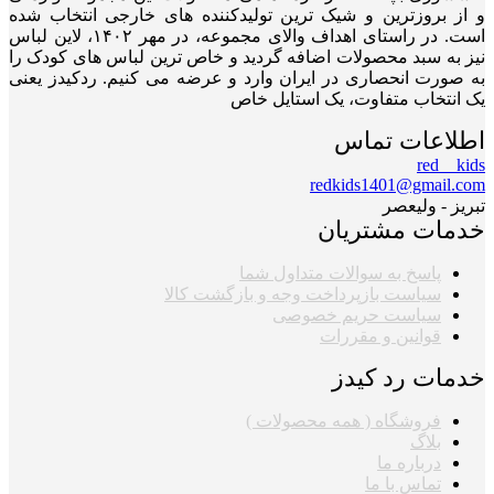
و از بروزترین و شیک ترین تولیدکننده های خارجی انتخاب شده
است. در راستای اهداف والای مجموعه، در مهر ۱۴۰۲، لاین لباس
نیز به سبد محصولات اضافه گردید و خاص ترین لباس های کودک را
به صورت انحصاری در ایران وارد و عرضه می کنیم. ردکیدز یعنی
یک انتخاب متفاوت، یک استایل خاص
اطلاعات تماس
red__kids
redkids1401@gmail.com
تبریز - ولیعصر
خدمات مشتریان
پاسخ به سوالات متداول شما
سیاست بازپرداخت وجه و بازگشت کالا
سیاست حریم خصوصی
قوانین و مقررات
خدمات رد کیدز
فروشگاه ( همه محصولات )
بلاگ
درباره ما
تماس با ما