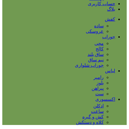
حساب کاربری
بلاگ
کفش
ساده
عروسکی
جوراب
مچی
کالج
ساق بلند
نیم ساق
جوراب شلواری
لباس
رامپر
بلوز
پیراهن
ست
اکسسوری
ادکلن
ساعت
کش و گیره
کلاه و دستکش