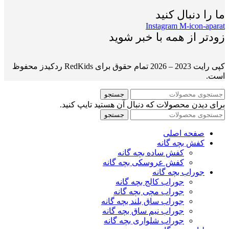
ما را دنبال کنید
Instagram
M-icon-aparat
زودتر از همه با خبر شوید
کپی رایت 2023 – 2026 تمام حقوق برای RedKids ردکیدز محفوظ
است.
جستجو
برای دیدن محصولات که دنبال آن هستید تایپ کنید.
جستجو
صفحه اصلی
کفش بچه گانه
کفش ساده بچه گانه
کفش عروسکی بچه گانه
جوراب بچه گانه
جوراب کالج بچه گانه
جوراب مچی بچه گانه
جوراب ساق بلند بچه گانه
جوراب نیم ساق بچه گانه
جوراب شلواری بچه گانه