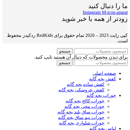
ما را دنبال کنید
Instagram
M-icon-aparat
زودتر از همه با خبر شوید
کپی رایت 2023 – 2026 تمام حقوق برای RedKids ردکیدز محفوظ
است.
جستجو
برای دیدن محصولات که دنبال آن هستید تایپ کنید.
جستجو
صفحه اصلی
کفش بچه گانه
کفش ساده بچه گانه
کفش عروسکی بچه گانه
جوراب بچه گانه
جوراب کالج بچه گانه
جوراب مچی بچه گانه
جوراب ساق بلند بچه گانه
جوراب نیم ساق بچه گانه
جوراب شلواری بچه گانه
لباس بچه گانه