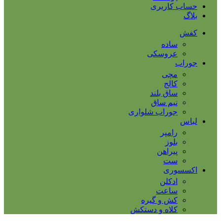
حساب کاربری
بلاگ
کفش
ساده
عروسکی
جوراب
مچی
کالج
ساق بلند
نیم ساق
جوراب شلواری
لباس
رامپر
بلوز
پیراهن
ست
اکسسوری
ادکلن
ساعت
کش و گیره
کلاه و دستکش