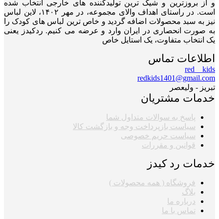
و از بروزترین و شیک ترین تولیدکننده های خارجی انتخاب شده
است. در راستای اهداف والای مجموعه، در مهر ۱۴۰۲، لاین لباس
نیز به سبد محصولات اضافه گردید و خاص ترین لباس های کودک را
به صورت انحصاری در ایران وارد و عرضه می کنیم. ردکیدز یعنی
یک انتخاب متفاوت، یک استایل خاص
اطلاعات تماس
red__kids
redkids1401@gmail.com
تبریز - ولیعصر
خدمات مشتریان
پاسخ به سوالات متداول شما
سیاست بازپرداخت وجه و بازگشت کالا
سیاست حریم خصوصی
قوانین و مقررات
خدمات رد کیدز
فروشگاه ( همه محصولات )
بلاگ
درباره ما
تماس با ما