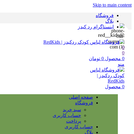
Skip to main content
فروشگاه
بلاگ
اینستاگرام رد کیدز
@red__kids
0
0
0
محصول
0
تومان
منو
0
محصول
صفحه اصلی
فروشگاه
سبد خرید
حساب کاربری
پرداخت
حساب کاربری
بلاگ