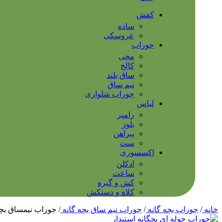
کفش
ساده
عروسکی
جوراب
مچی
کالج
ساق بلند
نیم ساق
جوراب شلواری
لباس
رامپر
بلوز
پیراهن
ست
اکسسوری
ادکلن
ساعت
کش و گیره
کلاه و دستکش
خانه
/
جوراب بچه گانه
/
جوراب نیم ساق بچه گانه
/
جوراب نیمساق بچ