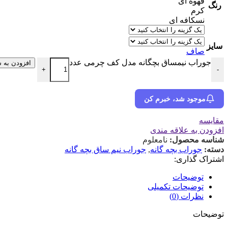
قهوه ای
رنگ
کرم
نسکافه ای
سایز
صاف
جوراب نیمساق بچگانه مدل کف چرمی عدد
افزودن به 
+
-
موجود شد، خبرم کن
مقایسه
افزودن به علاقه مندی
شناسه محصول:
نامعلوم
دسته:
جوراب بچه گانه
,
جوراب نیم ساق بچه گانه
اشتراک گذاری:
توضیحات
توضیحات تکمیلی
نظرات (0)
توضیحات