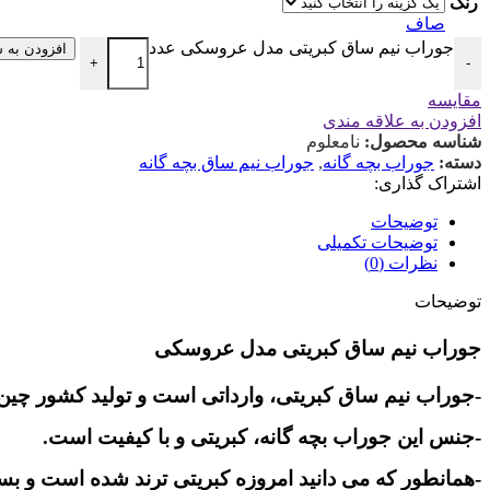
رنگ
صاف
جوراب نیم ساق کبریتی مدل عروسکی عدد
افزودن به 
+
-
مقایسه
افزودن به علاقه مندی
شناسه محصول:
نامعلوم
دسته:
جوراب بچه گانه
,
جوراب نیم ساق بچه گانه
اشتراک گذاری:
توضیحات
توضیحات تکمیلی
نظرات (0)
توضیحات
جوراب نیم ساق کبریتی مدل عروسکی
-جوراب نیم ساق کبریتی، وارداتی است و تولید کشور چین
-جنس این جوراب بچه گانه، کبریتی و با کیفیت است.
-همانطور که می دانید امروزه کبریتی ترند شده است و بسی