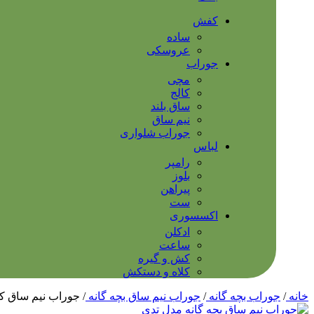
کفش
ساده
عروسکی
جوراب
مچی
کالج
ساق بلند
نیم ساق
جوراب شلواری
لباس
رامپر
بلوز
پیراهن
ست
اکسسوری
ادکلن
ساعت
کش و گیره
کلاه و دستکش
خانه
/
جوراب بچه گانه
/
جوراب نیم ساق بچه گانه
/
جوراب نیم ساق ک