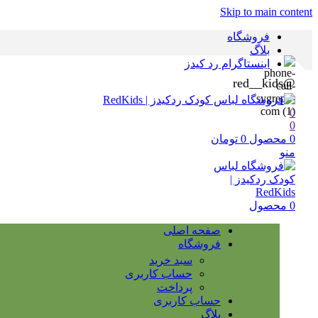
Skip to main content
فروشگاه
بلاگ
اینستاگرام رد کیدز
@red__kids
0
0
0
محصول
0
تومان
منو
0
محصول
صفحه اصلی
فروشگاه
سبد خرید
حساب کاربری
پرداخت
حساب کاربری
بلاگ