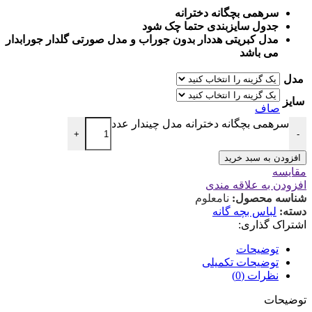
سرهمی بچگانه دخترانه
جدول سایزبندی حتما چک شود
مدل کبریتی هددار بدون جوراب و مدل صورتی گلدار جورابدار
می باشد
مدل
سایز
صاف
سرهمی بچگانه دخترانه مدل چیندار عدد
+
-
افزودن به سبد خرید
مقایسه
افزودن به علاقه مندی
شناسه محصول:
نامعلوم
دسته:
لباس بچه گانه
اشتراک گذاری:
توضیحات
توضیحات تکمیلی
نظرات (0)
توضیحات