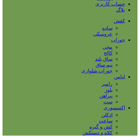
حساب کاربری
بلاگ
کفش
ساده
عروسکی
جوراب
مچی
کالج
ساق بلند
نیم ساق
جوراب شلواری
لباس
رامپر
بلوز
پیراهن
ست
اکسسوری
ادکلن
ساعت
کش و گیره
کلاه و دستکش