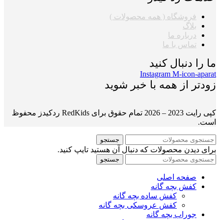
فروشگاه ( همه محصولات )
بلاگ
درباره ما
تماس با ما
ما را دنبال کنید
Instagram
M-icon-aparat
زودتر از همه با خبر شوید
کپی رایت 2023 – 2026 تمام حقوق برای RedKids ردکیدز محفوظ
است.
جستجو
برای دیدن محصولات که دنبال آن هستید تایپ کنید.
جستجو
صفحه اصلی
کفش بچه گانه
کفش ساده بچه گانه
کفش عروسکی بچه گانه
جوراب بچه گانه