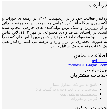
درباره ما
ردکیدز فعالیت خود را در اردیبهشت ۱۴۰۱ در زمینه ی جوراب و
اکسسوری بچگانه آغاز کرد. تمامی محصولات این مجموعه وارداتی
و از بروزترین و شیک ترین تولیدکننده های خارجی انتخاب شده
است. در راستای اهداف والای مجموعه، در مهر ۱۴۰۲، لاین لباس
نیز به سبد محصولات اضافه گردید و خاص ترین لباس های کودک را
به صورت انحصاری در ایران وارد و عرضه می کنیم. ردکیدز یعنی
یک انتخاب متفاوت، یک استایل خاص
اطلاعات تماس
red__kids
redkids1401@gmail.com
تبریز - ولیعصر
خدمات مشتریان
پاسخ به سوالات متداول شما
سیاست بازپرداخت وجه و بازگشت کالا
سیاست حریم خصوصی
قوانین و مقررات
خدمات رد کیدز