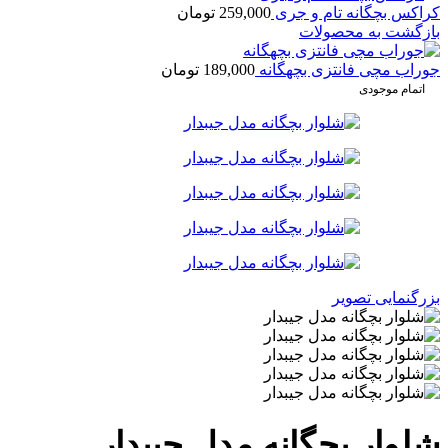
کراکس بچگانه تام و جری
259,000
تومان
بازگشت به محصولات
جوراب مچی فانتزی بچهگانه
189,000
تومان
اتمام موجودی
بزرگنمایی تصویر
شلوار بچگانه مدل جیبدار