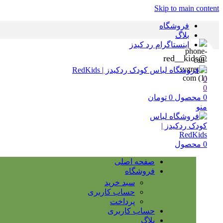
Skip to main content
فروشگاه
بلاگ
اینستاگرام رد کیدز
@red__kids
0
0
0
محصول
0
تومان
منو
0
محصول
صفحه اصلی
فروشگاه
سبد خرید
حساب کاربری
پرداخت
حساب کاربری
بلاگ