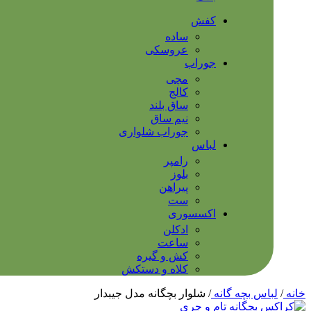
کفش
ساده
عروسکی
جوراب
مچی
کالج
ساق بلند
نیم ساق
جوراب شلواری
لباس
رامپر
بلوز
پیراهن
ست
اکسسوری
ادکلن
ساعت
کش و گیره
کلاه و دستکش
خانه
/
لباس بچه گانه
/
شلوار بچگانه مدل جیبدار