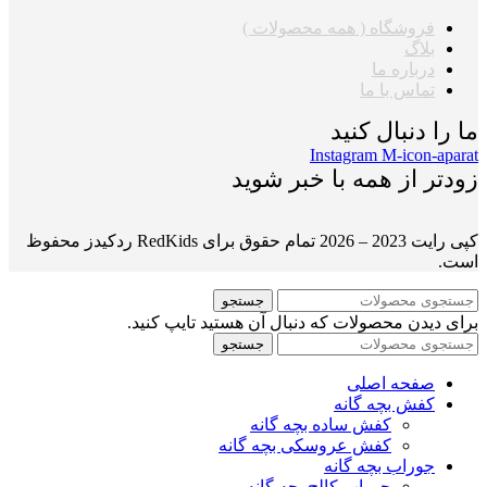
فروشگاه ( همه محصولات )
بلاگ
درباره ما
تماس با ما
ما را دنبال کنید
Instagram
M-icon-aparat
زودتر از همه با خبر شوید
کپی رایت 2023 – 2026 تمام حقوق برای RedKids ردکیدز محفوظ
است.
جستجو
برای دیدن محصولات که دنبال آن هستید تایپ کنید.
جستجو
صفحه اصلی
کفش بچه گانه
کفش ساده بچه گانه
کفش عروسکی بچه گانه
جوراب بچه گانه
جوراب کالج بچه گانه