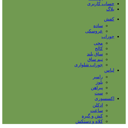
حساب کاربری
بلاگ
کفش
ساده
عروسکی
جوراب
مچی
کالج
ساق بلند
نیم ساق
جوراب شلواری
لباس
رامپر
بلوز
پیراهن
ست
اکسسوری
ادکلن
ساعت
کش و گیره
کلاه و دستکش