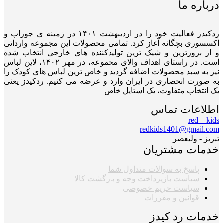
درباره ما
ردکیدز فعالیت خود را در اردیبهشت ۱۴۰۱ در زمینه ی جوراب و
اکسسوری بچگانه آغاز کرد. تمامی محصولات این مجموعه وارداتی
و از بروزترین و شیک ترین تولیدکننده های خارجی انتخاب شده
است. در راستای اهداف والای مجموعه، در مهر ۱۴۰۲، لاین لباس
نیز به سبد محصولات اضافه گردید و خاص ترین لباس های کودک را
به صورت انحصاری در ایران وارد و عرضه می کنیم. ردکیدز یعنی
یک انتخاب متفاوت، یک استایل خاص
اطلاعات تماس
red__kids
redkids1401@gmail.com
تبریز - ولیعصر
خدمات مشتریان
پاسخ به سوالات متداول شما
سیاست بازپرداخت وجه و بازگشت کالا
سیاست حریم خصوصی
قوانین و مقررات
خدمات رد کیدز