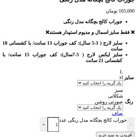
165,000
تومان
جوراب کالج بچگانه مدل رنگی
❌ فقط سایز اسمال و مدیوم استپدار هستند❌
سایز لارج ( 3-5 سال): کف جوراب 13 سانت/ با کشسانی 18
سانت
سایز ایکس لارج ( 5-7سال): کف جوراب 15 سانت/ با
کشسانی 21 سانت
L
xl
سایز
سبز
شکلاتی
رنگ
صورتی روشن
صاف
جوراب کالج بچگانه مدل رنگی عدد
+
-
افزودن به سبد خرید