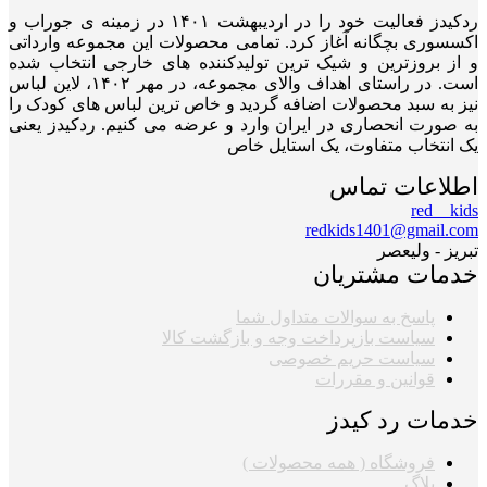
ردکیدز فعالیت خود را در اردیبهشت ۱۴۰۱ در زمینه ی جوراب و
اکسسوری بچگانه آغاز کرد. تمامی محصولات این مجموعه وارداتی
و از بروزترین و شیک ترین تولیدکننده های خارجی انتخاب شده
است. در راستای اهداف والای مجموعه، در مهر ۱۴۰۲، لاین لباس
نیز به سبد محصولات اضافه گردید و خاص ترین لباس های کودک را
به صورت انحصاری در ایران وارد و عرضه می کنیم. ردکیدز یعنی
یک انتخاب متفاوت، یک استایل خاص
اطلاعات تماس
red__kids
redkids1401@gmail.com
تبریز - ولیعصر
خدمات مشتریان
پاسخ به سوالات متداول شما
سیاست بازپرداخت وجه و بازگشت کالا
سیاست حریم خصوصی
قوانین و مقررات
خدمات رد کیدز
فروشگاه ( همه محصولات )
بلاگ