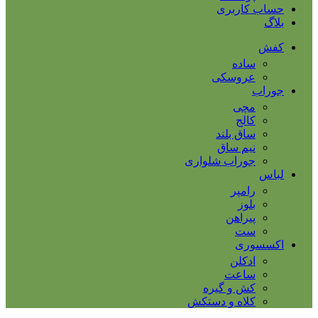
حساب کاربری
بلاگ
کفش
ساده
عروسکی
جوراب
مچی
کالج
ساق بلند
نیم ساق
جوراب شلواری
لباس
رامپر
بلوز
پیراهن
ست
اکسسوری
ادکلن
ساعت
کش و گیره
کلاه و دستکش