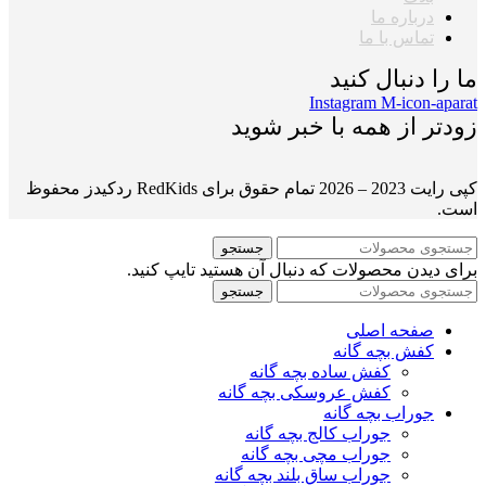
درباره ما
تماس با ما
ما را دنبال کنید
Instagram
M-icon-aparat
زودتر از همه با خبر شوید
کپی رایت 2023 – 2026 تمام حقوق برای RedKids ردکیدز محفوظ
است.
جستجو
برای دیدن محصولات که دنبال آن هستید تایپ کنید.
جستجو
صفحه اصلی
کفش بچه گانه
کفش ساده بچه گانه
کفش عروسکی بچه گانه
جوراب بچه گانه
جوراب کالج بچه گانه
جوراب مچی بچه گانه
جوراب ساق بلند بچه گانه