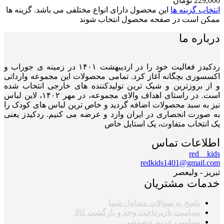
229,000
تومان
انتخاب گزینه ها
این محصول دارای انواع مختلفی می باشد. گزینه ها
ممکن است در صفحه محصول انتخاب شوند
درباره ما
ردکیدز فعالیت خود را در اردیبهشت ۱۴۰۱ در زمینه ی جوراب و
اکسسوری بچگانه آغاز کرد. تمامی محصولات این مجموعه وارداتی
و از بروزترین و شیک ترین تولیدکننده های خارجی انتخاب شده
است. در راستای اهداف والای مجموعه، در مهر ۱۴۰۲، لاین لباس
نیز به سبد محصولات اضافه گردید و خاص ترین لباس های کودک را
به صورت انحصاری در ایران وارد و عرضه می کنیم. ردکیدز یعنی
یک انتخاب متفاوت، یک استایل خاص
اطلاعات تماس
red__kids
redkids1401@gmail.com
تبریز - ولیعصر
خدمات مشتریان
پاسخ به سوالات متداول شما
سیاست بازپرداخت وجه و بازگشت کالا
سیاست حریم خصوصی