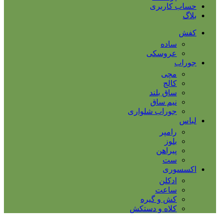
حساب کاربری
بلاگ
کفش
ساده
عروسکی
جوراب
مچی
کالج
ساق بلند
نیم ساق
جوراب شلواری
لباس
رامپر
بلوز
پیراهن
ست
اکسسوری
ادکلن
ساعت
کش و گیره
کلاه و دستکش