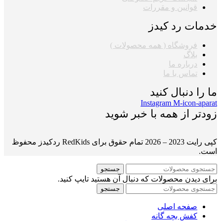
قوانین و مقررات
خدمات رد کیدز
فروشگاه ( همه محصولات )
بلاگ
درباره ما
تماس با ما
ما را دنبال کنید
Instagram
M-icon-aparat
زودتر از همه با خبر شوید
کپی رایت 2023 – 2026 تمام حقوق برای RedKids ردکیدز محفوظ
است.
جستجو
برای دیدن محصولات که دنبال آن هستید تایپ کنید.
جستجو
صفحه اصلی
کفش بچه گانه